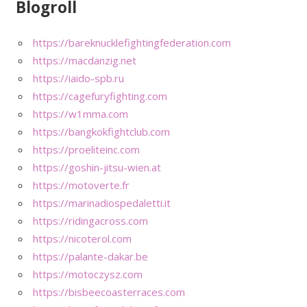
Blogroll
https://bareknucklefightingfederation.com
https://macdanzig.net
https://iaido-spb.ru
https://cagefuryfighting.com
https://w1mma.com
https://bangkokfightclub.com
https://proeliteinc.com
https://goshin-jitsu-wien.at
https://motoverte.fr
https://marinadiospedaletti.it
https://ridingacross.com
https://nicoterol.com
https://palante-dakar.be
https://motoczysz.com
https://bisbeecoasterraces.com