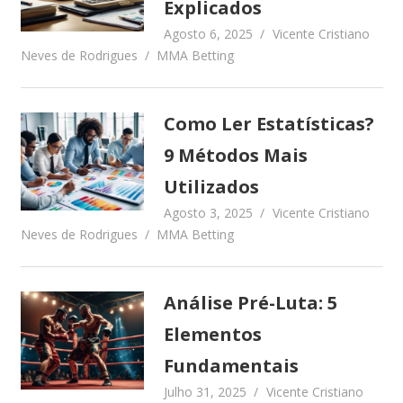
Explicados
Agosto 6, 2025
Vicente Cristiano
Neves de Rodrigues
MMA Betting
Como Ler Estatísticas?
9 Métodos Mais
Utilizados
Agosto 3, 2025
Vicente Cristiano
Neves de Rodrigues
MMA Betting
Análise Pré-Luta: 5
Elementos
Fundamentais
Julho 31, 2025
Vicente Cristiano