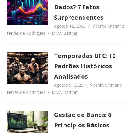
Dados? 7 Fatos
Surpreendentes
Agosto 12, 2025
Vicente Cristiano
Neves de Rodrigues
MMA Betting
Temporadas UFC: 10
Padrões Históricos
Analisados
Agosto 9, 2025
Vicente Cristiano
Neves de Rodrigues
MMA Betting
Gestão de Banca: 6
Princípios Básicos