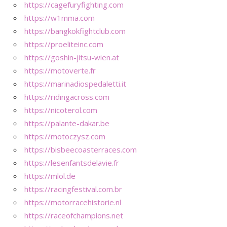
https://cagefuryfighting.com
https://w1mma.com
https://bangkokfightclub.com
https://proeliteinc.com
https://goshin-jitsu-wien.at
https://motoverte.fr
https://marinadiospedaletti.it
https://ridingacross.com
https://nicoterol.com
https://palante-dakar.be
https://motoczysz.com
https://bisbeecoasterraces.com
https://lesenfantsdelavie.fr
https://mlol.de
https://racingfestival.com.br
https://motorracehistorie.nl
https://raceofchampions.net