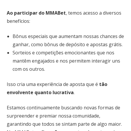
Ao participar do MMABet
, temos acesso a diversos
benefícios:
Bônus especiais que aumentam nossas chances de
ganhar, como bônus de depósito e apostas grátis.
Sorteios e competições emocionantes que nos
mantêm engajados e nos permitem interagir uns
com os outros.
Isso cria uma experiência de aposta que é
tão
envolvente quanto lucrativa
.
Estamos continuamente buscando novas formas de
surpreender e premiar nossa comunidade,
garantindo que todos se sintam parte de algo maior.