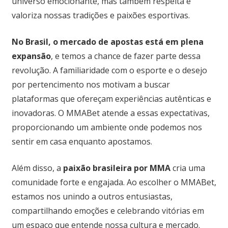
universo emocionante, mas também respeita e
valoriza nossas tradições e paixões esportivas.
No Brasil, o mercado de apostas está em plena
expansão
, e temos a chance de fazer parte dessa
revolução. A familiaridade com o esporte e o desejo
por pertencimento nos motivam a buscar
plataformas que ofereçam experiências autênticas e
inovadoras. O MMABet atende a essas expectativas,
proporcionando um ambiente onde podemos nos
sentir em casa enquanto apostamos.
Além disso, a
paixão brasileira por MMA
cria uma
comunidade forte e engajada. Ao escolher o MMABet,
estamos nos unindo a outros entusiastas,
compartilhando emoções e celebrando vitórias em
um espaço que entende nossa cultura e mercado.