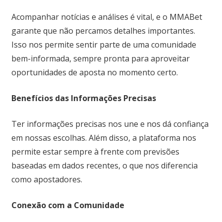
Acompanhar notícias e análises é vital, e o MMABet
garante que não percamos detalhes importantes.
Isso nos permite sentir parte de uma comunidade
bem-informada, sempre pronta para aproveitar
oportunidades de aposta no momento certo.
Benefícios das Informações Precisas
Ter informações precisas nos une e nos dá confiança
em nossas escolhas. Além disso, a plataforma nos
permite estar sempre à frente com previsões
baseadas em dados recentes, o que nos diferencia
como apostadores.
Conexão com a Comunidade