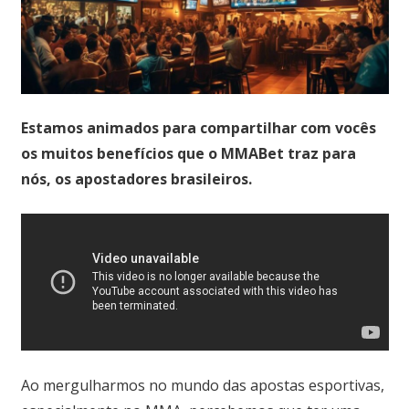
Estamos animados para compartilhar com vocês
os muitos benefícios que o MMABet traz para
nós, os apostadores brasileiros.
Ao mergulharmos no mundo das apostas esportivas,