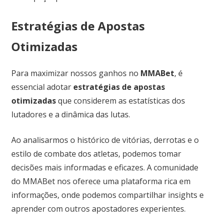
Estratégias de Apostas
Otimizadas
Para maximizar nossos ganhos no
MMABet
, é
essencial adotar
estratégias de apostas
otimizadas
que considerem as estatísticas dos
lutadores e a dinâmica das lutas.
Ao analisarmos o histórico de vitórias, derrotas e o
estilo de combate dos atletas, podemos tomar
decisões mais informadas e eficazes. A comunidade
do MMABet nos oferece uma plataforma rica em
informações, onde podemos compartilhar insights e
aprender com outros apostadores experientes.