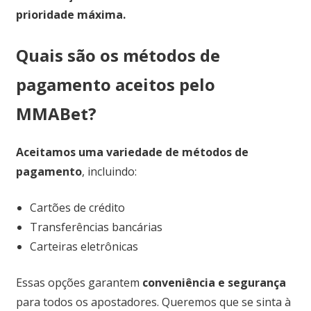
prioridade máxima.
Quais são os métodos de
pagamento aceitos pelo
MMABet?
Aceitamos uma variedade de métodos de
pagamento
, incluindo:
Cartões de crédito
Transferências bancárias
Carteiras eletrônicas
Essas opções garantem
conveniência e segurança
para todos os apostadores. Queremos que se sinta à