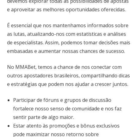
devemos explorar todas as possibilidades de apostas
e aproveitar as melhores oportunidades oferecidas.
É essencial que nos mantenhamos informados sobre
as lutas, atualizando-nos com estatísticas e análises
de especialistas. Assim, podemos tomar decisões mais
embasadas e aumentar nossas chances de sucesso.
No MMABet, temos a chance de nos conectar com
outros apostadores brasileiros, compartilhando dicas
e estratégias que podem nos ajudar a crescer juntos.
Participar de fóruns e grupos de discussão
fortalece nosso senso de comunidade e nos faz
sentir parte de algo maior.
Estar atento às promoções e bônus exclusivos
pode maximizar nosso retorno sobre