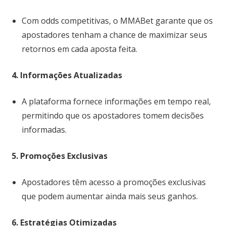
Com odds competitivas, o MMABet garante que os
apostadores tenham a chance de maximizar seus
retornos em cada aposta feita.
4. Informações Atualizadas
A plataforma fornece informações em tempo real,
permitindo que os apostadores tomem decisões
informadas.
5. Promoções Exclusivas
Apostadores têm acesso a promoções exclusivas
que podem aumentar ainda mais seus ganhos.
6. Estratégias Otimizadas