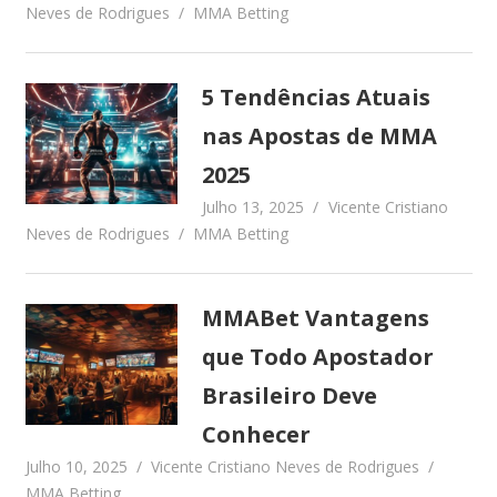
Neves de Rodrigues
MMA Betting
5 Tendências Atuais
nas Apostas de MMA
2025
Julho 13, 2025
Vicente Cristiano
Neves de Rodrigues
MMA Betting
MMABet Vantagens
que Todo Apostador
Brasileiro Deve
Conhecer
Julho 10, 2025
Vicente Cristiano Neves de Rodrigues
MMA Betting