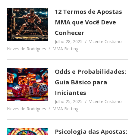
12 Termos de Apostas
MMA que Você Deve
Conhecer
Julho 28, 2025
Vicente Cristiano
Neves de Rodrigues
MMA Betting
Odds e Probabilidades:
Guia Básico para
Iniciantes
Julho 25, 2025
Vicente Cristiano
Neves de Rodrigues
MMA Betting
Psicologia das Apostas: