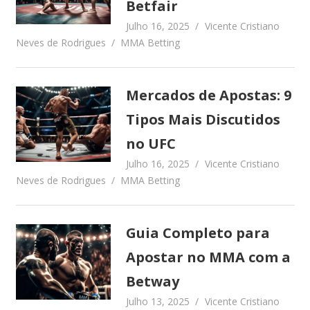
Betfair
Julho 16, 2025
Vicente Cristiano
Neves de Rodrigues
MMA Betting
Mercados de Apostas: 9
Tipos Mais Discutidos
no UFC
Julho 16, 2025
Vicente Cristiano
Neves de Rodrigues
MMA Betting
Guia Completo para
Apostar no MMA com a
Betway
Julho 13, 2025
Vicente Cristiano