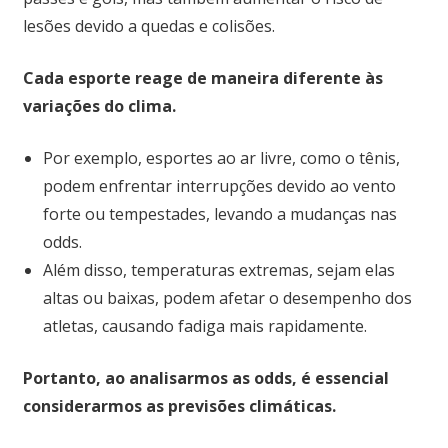
lesões devido a quedas e colisões.
Cada esporte reage de maneira diferente às
variações do clima.
Por exemplo, esportes ao ar livre, como o tênis,
podem enfrentar interrupções devido ao vento
forte ou tempestades, levando a mudanças nas
odds.
Além disso, temperaturas extremas, sejam elas
altas ou baixas, podem afetar o desempenho dos
atletas, causando fadiga mais rapidamente.
Portanto, ao analisarmos as odds, é essencial
considerarmos as previsões climáticas.