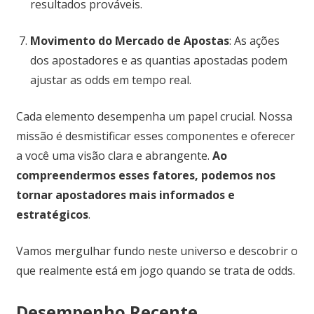
resultados prováveis.
Movimento do Mercado de Apostas
: As ações
dos apostadores e as quantias apostadas podem
ajustar as odds em tempo real.
Cada elemento desempenha um papel crucial. Nossa
missão é desmistificar esses componentes e oferecer
a você uma visão clara e abrangente.
Ao
compreendermos esses fatores, podemos nos
tornar apostadores mais informados e
estratégicos
.
Vamos mergulhar fundo neste universo e descobrir o
que realmente está em jogo quando se trata de odds.
Desempenho Recente