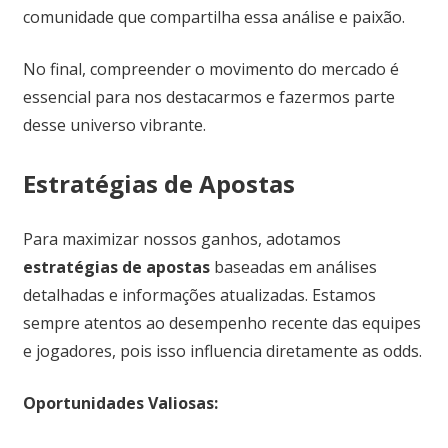
comunidade que compartilha essa análise e paixão.
No final, compreender o movimento do mercado é
essencial para nos destacarmos e fazermos parte
desse universo vibrante.
Estratégias de Apostas
Para maximizar nossos ganhos, adotamos
estratégias de apostas
baseadas em análises
detalhadas e informações atualizadas. Estamos
sempre atentos ao desempenho recente das equipes
e jogadores, pois isso influencia diretamente as odds.
Oportunidades Valiosas: