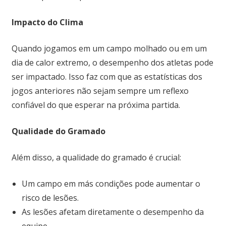
Impacto do Clima
Quando jogamos em um campo molhado ou em um
dia de calor extremo, o desempenho dos atletas pode
ser impactado. Isso faz com que as estatísticas dos
jogos anteriores não sejam sempre um reflexo
confiável do que esperar na próxima partida.
Qualidade do Gramado
Além disso, a qualidade do gramado é crucial:
Um campo em más condições pode aumentar o
risco de lesões.
As lesões afetam diretamente o desempenho da
equipe.