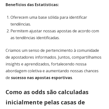
Benefícios das Estatísticas:
Oferecem uma base sólida para identificar
tendências.
Permitem ajustar nossas apostas de acordo com
as tendências identificadas.
Criamos um senso de pertencimento à comunidade
de apostadores informados. Juntos, compartilhamos
insights e aprendizados, fortalecendo nossa
abordagem coletiva e aumentando nossas chances
de
sucesso nas apostas esportivas
.
Como as odds são calculadas
inicialmente pelas casas de