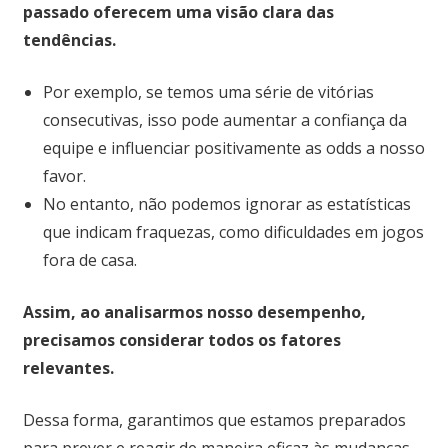
passado oferecem uma visão clara das
tendências.
Por exemplo, se temos uma série de vitórias
consecutivas, isso pode aumentar a confiança da
equipe e influenciar positivamente as odds a nosso
favor.
No entanto, não podemos ignorar as estatísticas
que indicam fraquezas, como dificuldades em jogos
fora de casa.
Assim, ao analisarmos nosso desempenho,
precisamos considerar todos os fatores
relevantes.
Dessa forma, garantimos que estamos preparados
para prever e reagir de maneira eficaz às mudanças