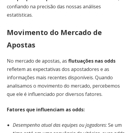
confiando na precisão das nossas análises
estatísticas.
Movimento do Mercado de
Apostas
No mercado de apostas, as
flutuações nas odds
refletem as expectativas dos apostadores e as
informações mais recentes disponíveis. Quando
analisamos o movimento do mercado, percebemos
que ele é influenciado por diversos fatores.
Fatores que influenciam as odds:
Desempenho atual das equipes ou jogadores
: Se um