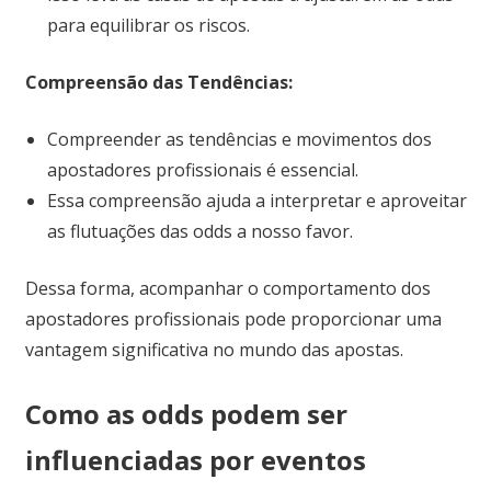
para equilibrar os riscos.
Compreensão das Tendências:
Compreender as tendências e movimentos dos
apostadores profissionais é essencial.
Essa compreensão ajuda a interpretar e aproveitar
as flutuações das odds a nosso favor.
Dessa forma, acompanhar o comportamento dos
apostadores profissionais pode proporcionar uma
vantagem significativa no mundo das apostas.
Como as odds podem ser
influenciadas por eventos