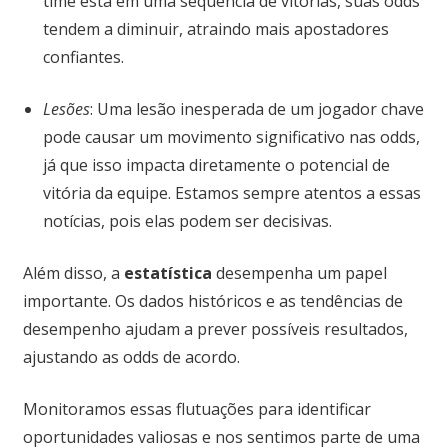
time está em uma sequência de vitórias, suas odds
tendem a diminuir, atraindo mais apostadores
confiantes.
Lesões
: Uma lesão inesperada de um jogador chave
pode causar um movimento significativo nas odds,
já que isso impacta diretamente o potencial de
vitória da equipe. Estamos sempre atentos a essas
notícias, pois elas podem ser decisivas.
Além disso, a
estatística
desempenha um papel
importante. Os dados históricos e as tendências de
desempenho ajudam a prever possíveis resultados,
ajustando as odds de acordo.
Monitoramos essas flutuações para identificar
oportunidades valiosas e nos sentimos parte de uma